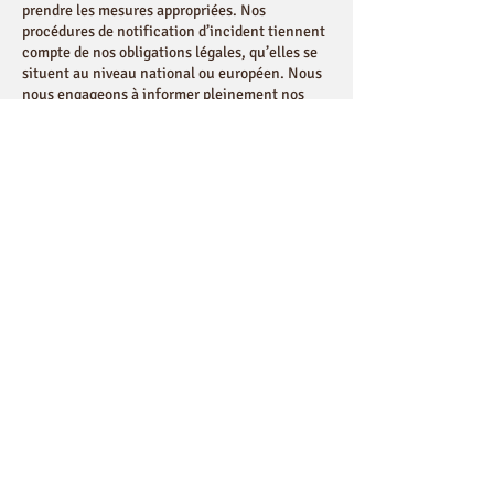
prendre les mesures appropriées. Nos
procédures de notification d’incident tiennent
compte de nos obligations légales, qu’elles se
situent au niveau national ou européen. Nous
nous engageons à informer pleinement nos
clients de toutes les questions relevant de la
sécurité de leur compte et à leur fournir toutes
les informations nécessaires pour les aider à
respecter leurs propres obligations
réglementaires en matière de reporting.
Aucune information personnelle de
l’utilisateur du site lescaleduciel.com n’est
publiée à l’insu de l’utilisateur, échangée,
transférée, cédée ou vendue sur un support
quelconque à des tiers. Seule l’hypothèse du
rachat de lescaleduciel.com et de ses droits
permettrait la transmission des dites
informations à l’éventuel acquéreur qui serait
à son tour tenu de la même obligation de
conservation et de modification des données
vis à vis de l’utilisateur du site
lescaleduciel.com.