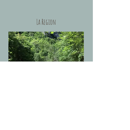
La Region
plus d´info
meublé Tourisme
* * * *
226 Chemin des Fontaites
06620 Le Bar sur Loup
mail:
contact@lescaleduciel.com
tel:
+33 698 365 851