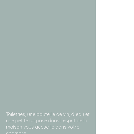
Toiletries, une bouteille de vin, d´eau et
une petite surprise dans l´esprit de la
maison vous accueille dans votre
chambre