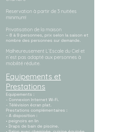
Reservation à partir de 3 nuitées
minimum!
Privatisation de la maison
– 8 à 9 personnes
, prix selon la saison et
nombre des personnes sur demande.
Malheureusement L´Escale du Ciel et
n´est pas adapté aux personnes à
mobilité réduite.
Equipements et
Prestations
Equipements :
- Connexion Internet Wi-Fi.
- Télévision écran plat.
Prestations complémentaires :
- A disposition :
• peignoirs en lin
• Draps de bain de piscine.
• Salon avec cheminée, cuisine équipée