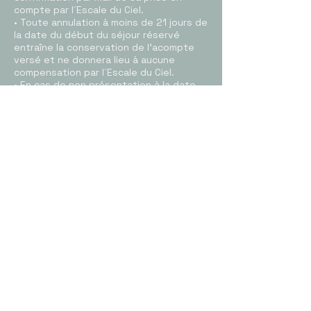
compte par l´Escale du Ciel.
• Toute annulation à moins de 21 jours de
la date du début du séjour réservé
entraîne la conservation de l’acompte
versé et ne donnera lieu à aucune
compensation par l´Escale du Ciel.
• En cas de non présentation à la date
du séjour, 100% du montant du séjour
est dû et facturé.
Interruption
• En cas d’interruption du séjour en
cours, 100% du montant du séjour
restant sera dû et facturé.
Restrictions:
• désolé mais les enfants sont seulment
acceptés à cause des raisons sécurité à
partir de 14 ans.
• Malheureusement les animaux de
companie sont plus admis, maison non
fumeur sauf dans le jardin (n’hésitez pas
à demander un cendrier).
meublé Tourisme
* * * *