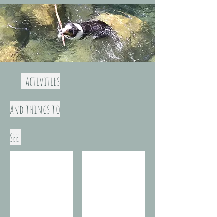
activities
and things to
see
Bar-sur-Loup
Gourdon